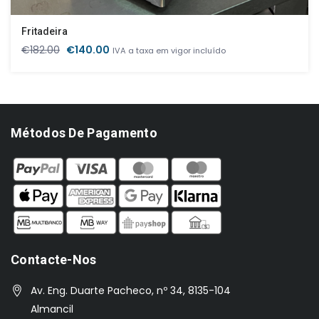
Fritadeira
O
O
€
182.00
€
140.00
IVA a taxa em vigor incluído
preço
preço
original
atual
era:
é:
€182.00.
€140.00.
Métodos De Pagamento
Contacte-Nos
Av. Eng. Duarte Pacheco, nº 34, 8135-104
Almancil