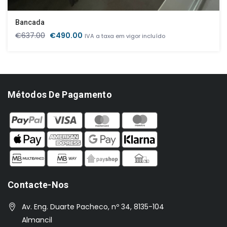
Bancada
O
O
€
637.00
€
490.00
IVA a taxa em vigor incluído
preço
preço
original
atual
era:
é:
€637.00.
€490.00.
Métodos De Pagamento
Contacte-Nos
Av. Eng. Duarte Pacheco, nº 34, 8135-104
Almancil