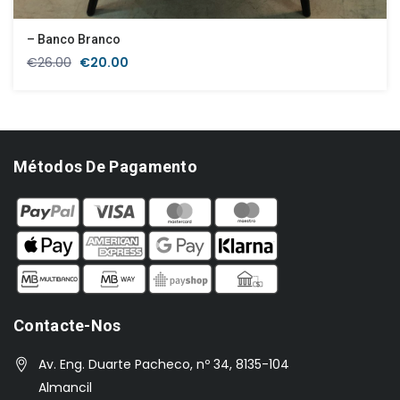
– Banco Branco
O
O
€
26.00
€
20.00
preço
preço
original
atual
era:
é:
€26.00.
€20.00.
Métodos De Pagamento
Contacte-Nos
Av. Eng. Duarte Pacheco, nº 34, 8135-104
Almancil