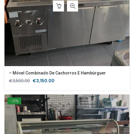
– Móvel Combinado De Cachorros E Hambúrguer
O
O
€
3,500.00
€
3,150.00
preço
preço
original
atual
era:
é:
-21%
€3,500.00.
€3,150.00.