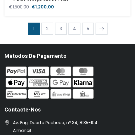
O
O
€
1,500.00
€
1,200.00
preço
preço
original
atual
era:
é:
1
2
3
4
5
€1,500.00.
€1,200.00.
Métodos De Pagamento
Contacte-Nos
Av. Eng. Duarte Pacheco, nº 34, 8135-104
Almancil