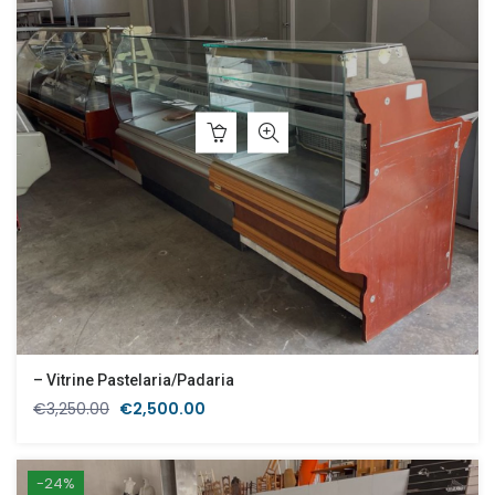
– Vitrine Pastelaria/Padaria
O
O
€
3,250.00
€
2,500.00
preço
preço
original
atual
era:
é:
-24%