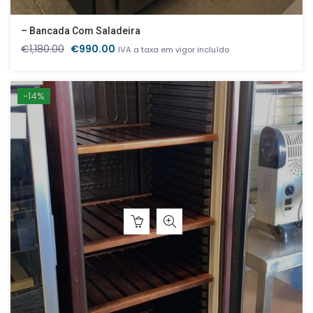
– Bancada Com Saladeira
O
O
€
1,180.00
€
990.00
IVA a taxa em vigor incluído
preço
preço
original
atual
era:
é:
-14%
€1,180.00.
€990.00.