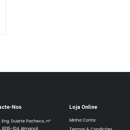
acte-Nos
Loja Online
Minha Conta
. Eng. Duarte Pacheco, nº
, 8135-104 Almancil
Termos & Condições