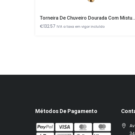
Torneira De Chuveiro Dourada Com Misturador De Água Quente E Fria E Guindas
€
132.57
IVA a taxa em vigor incluído
Métodos De Pagamento
Cont
Av
34