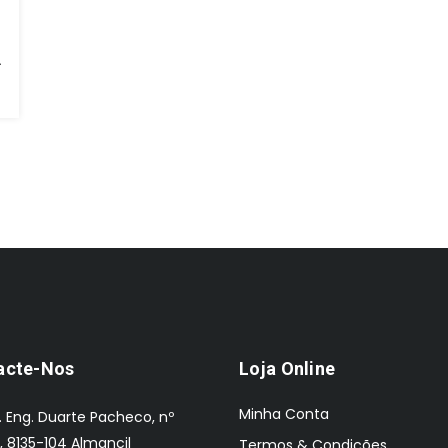
te Com Bico Duplo
acte-Nos
Loja Online
Minha Conta
. Eng. Duarte Pacheco, nº
, 8135-104 Almancil
Termos & Condições