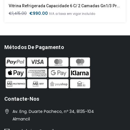
Vitrina Refrigerada Capacidade 6 C/ 2 Camadas Gn1/3 Preto
O
O
€
1,415.00
€
990.00
IVA a taxa em vigor incluído
preço
preço
original
atual
era:
é:
€1,415.00.
€990.00.
Métodos De Pagamento
Contacte-Nos
Av. Eng. Duarte Pacheco, nº 34, 8135-104
Almancil