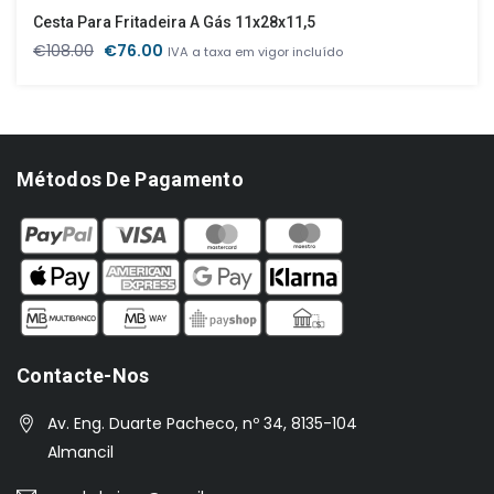
Cesta Para Fritadeira A Gás 11x28x11,5
O
O
€
108.00
€
76.00
IVA a taxa em vigor incluído
preço
preço
original
atual
era:
é:
€108.00.
€76.00.
Métodos De Pagamento
Contacte-Nos
Av. Eng. Duarte Pacheco, nº 34, 8135-104
Almancil