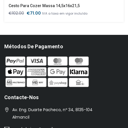
Cesto Para Cozer Massa 14,5x16x21,5
O
O
€
102.00
€
71.00
IVA a taxa em vigor incluído
preço
preço
original
atual
era:
é:
€102.00.
€71.00.
Métodos De Pagamento
Contacte-Nos
Av. Eng. Duarte Pacheco, nº 34, 8135-104
Almancil