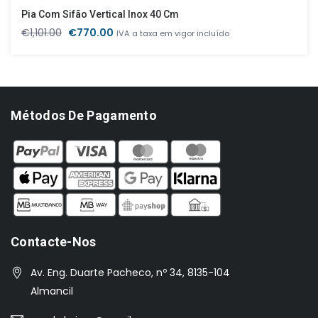
Pia Com Sifão Vertical Inox 40 Cm
O
O
€
1,101.00
€
770.00
IVA a taxa em vigor incluído
preço
preço
original
atual
era:
é:
€1,101.00.
€770.00.
Métodos De Pagamento
Contacte-Nos
Av. Eng. Duarte Pacheco, nº 34, 8135-104
Almancil