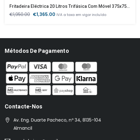
Fritadeira Eléctrica 20 Litros Trifásica Com Móvel 375x755x845-985
O
O
€
1,950.00
€
1,365.00
IVA a taxa em vigor incluído
preço
preço
original
atual
era:
é:
€1,950.00.
€1,365.00.
Métodos De Pagamento
Contacte-Nos
Av. Eng. Duarte Pacheco, nº 34, 8135-104
Almancil