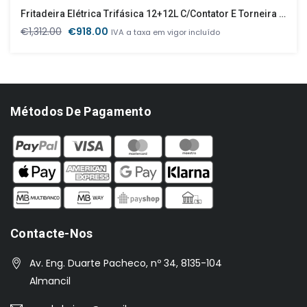
Fritadeira Elétrica Trifásica 12+12L C/Contator E Torneira 695x495x325
O
O
€
1,312.00
€
918.00
IVA a taxa em vigor incluído
preço
preço
original
atual
era:
é:
€1,312.00.
€918.00.
Métodos De Pagamento
Contacte-Nos
Av. Eng. Duarte Pacheco, nº 34, 8135-104
Almancil