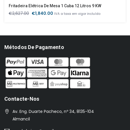
Fritadeira Elétrica De Mesa 1 Cuba 12 Litros 9 KW
O
O
€
2,627.00
€
1,840.00
IVA a taxa em vigor incluído
preço
preço
original
atual
era:
é:
€2,627.00.
€1,840.00.
Métodos De Pagamento
Contacte-Nos
Av. Eng. Duarte Pacheco, nº 34, 8135-104
Almancil