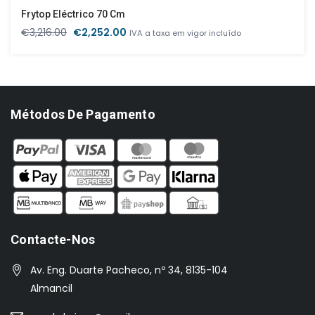
Frytop Eléctrico 70 Cm
O
O
€
3,216.00
€
2,252.00
IVA a taxa em vigor incluído
preço
preço
original
atual
era:
é:
€3,216.00.
€2,252.00.
Métodos De Pagamento
Contacte-Nos
Av. Eng. Duarte Pacheco, nº 34, 8135-104
Almancil