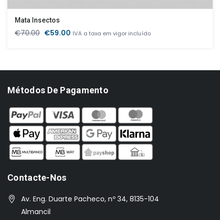
Mata Insectos
O
O
€
70.00
€
59.00
IVA a taxa em vigor incluído
preço
preço
original
atual
era:
é:
€70.00.
€59.00.
Métodos De Pagamento
Contacte-Nos
Av. Eng. Duarte Pacheco, nº 34, 8135-104
Almancil