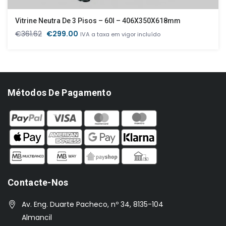
Vitrine Neutra De 3 Pisos – 60l – 406X350X618mm
O
O
€
361.62
€
299.00
IVA a taxa em vigor incluído
preço
preço
original
atual
era:
é:
€361.62.
€299.00.
Métodos De Pagamento
Contacte-Nos
Av. Eng. Duarte Pacheco, nº 34, 8135-104
Almancil