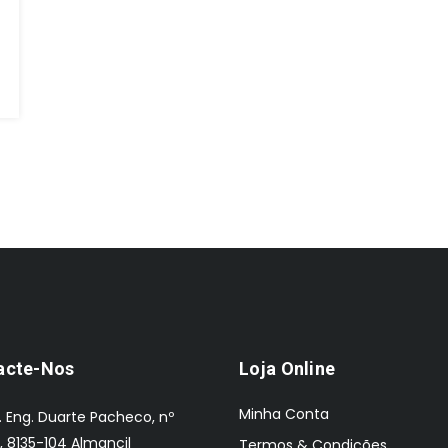
acte-Nos
Loja Online
Minha Conta
. Eng. Duarte Pacheco, nº
, 8135-104 Almancil
Termos & Condições