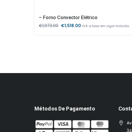
– Forno Convector Elétrico
O
O
€
1,973.00
€
1,518.00
IVA a taxa em vigor incluído
preço
preço
original
atual
era:
é:
€1,973.00.
€1,518.00.
Métodos De Pagamento
Cont
Av
34