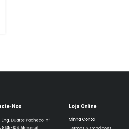
acte-Nos
Loja Online
Minha Conta
. Eng. Duarte Pacheco, nº
, 8135-104 Almancil
Termos & Condições