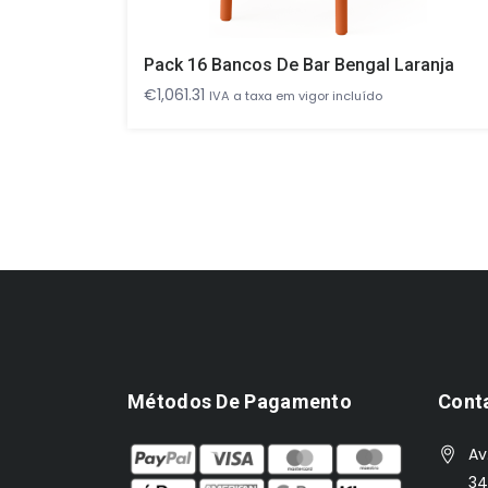
Pack 16 Bancos De Bar Bengal Laranja
€
1,061.31
IVA a taxa em vigor incluído
Métodos De Pagamento
Cont
Av
34