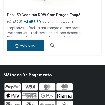
Pack 50 Cadeiras ROW Com Braços Taupé
O
O
€
2,452.31
€
1,955.70
IVA a taxa em vigor incluído
preço
preço
Empilhável – facilita arrumação e transporte
original
atual
Proteção UV – resistente ao sol, não desbota
era:
é:
100% Reciclável – material sustentável
€2,452.31.
€1,955.70.
Estrutura robusta em polipropileno reforçado
Adicionar
Dimensões 57x56x83 cm
Disponível também à unidade — para mais
informações, contacta-nos!
Envio gratuito para todo o país na compra do pack.
Este equipamento também está disponível para
aluguer.
Métodos De Pagamento