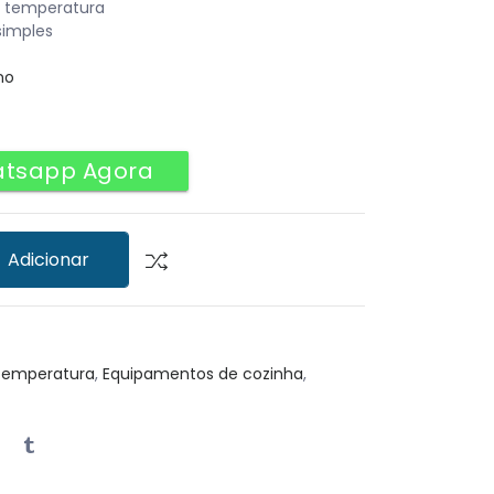
de temperatura
simples
no
atsapp Agora
Adicionar
Temperatura
,
Equipamentos de cozinha
,