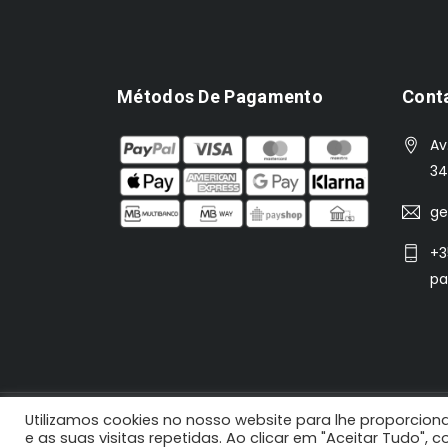
Métodos De Pagamento
Cont
Av
34
ge
+3
pa
Utilizamos cookies no nosso website para lhe proporciona
2021 N'Koisas © Todos os direitos reservados |
e as suas visitas repetidas. Ao clicar em "Aceitar Tudo",