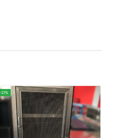
-21%
-24%