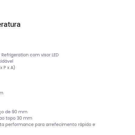
ratura
r Refrigeration com visor LED
xidável
 P x A)
mm
aço de 90 mm
o ao topo 30 mm
lta performance para arrefecimento rápido e