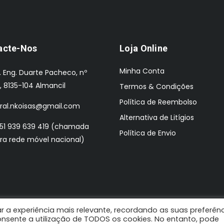
acte-Nos
Loja Online
Minha Conta
. Eng. Duarte Pacheco, nº
, 8135-104 Almancil
Termos & Condições
Política de Reembolso
ral.nkoisas@gmail.com
Alternativa de Litígios
51 939 639 419 (chamada
Política de Envio
ra rede móvel nacional)
r a experiência mais relevante, recordando as suas preferên
 Design by: Pombaldata
 consente a utilização de TODOS os cookies. No entanto, pode