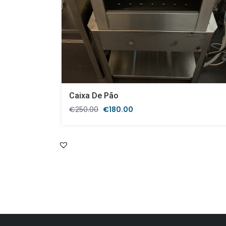
Caixa De Pão
O
O
€
250.00
€
180.00
preço
preço
original
atual
era:
é:
€250.00.
€180.00.