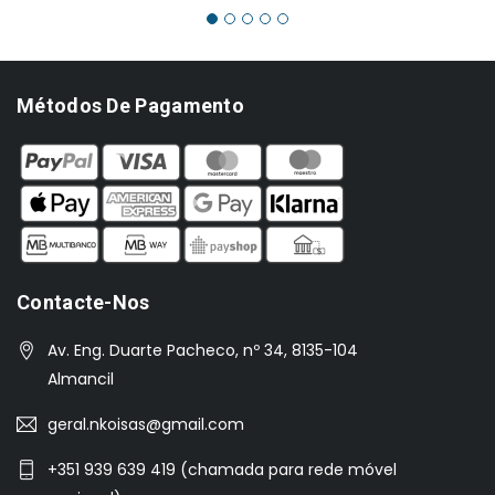
€1,369.00.
€958.00.
Métodos De Pagamento
Contacte-Nos
Av. Eng. Duarte Pacheco, nº 34, 8135-104
Almancil
geral.nkoisas@gmail.com
+351 939 639 419 (chamada para rede móvel