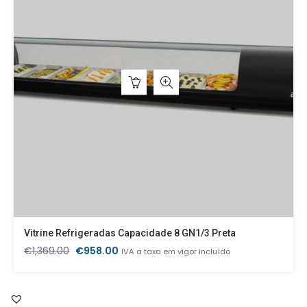
Vitrine Refrigeradas Capacidade 8 GN1/3 Preta
O
O
€
1,369.00
€
958.00
IVA a taxa em vigor incluído
preço
preço
original
atual
era:
é: