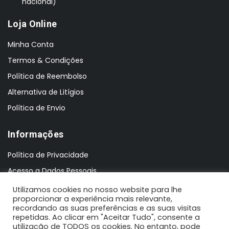
nacional)
Loja Online
Minha Conta
Termos & Condições
Política de Reembolso
Alternativa de Litígios
Política de Envio
Informações
Política de Privacidade
Acesso a Dados Pessoais
Utilizamos cookies no nosso website para lhe
proporcionar a experiência mais relevante,
recordando as suas preferências e as suas visitas
repetidas. Ao clicar em "Aceitar Tudo", consente a
utilização de TODOS os cookies. No entanto, pode