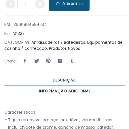
Amassadeira /
Adicionar
Batedeira 20 Litros 3
velocidades
quantity
EAN:
3666964594534
REF:
NK327
CATEGORIAS:
Amassadeiras / Batedeiras
,
Equipamentos de
cozinha / confecção
,
Produtos Novos
Share:
DESCRIÇÃO
INFORMAÇÃO ADICIONAL
Características:
– Tigela removível em aço inoxidável, volume 19 litros.
– Inclui chicote de arame, gancho de massa, batedor.