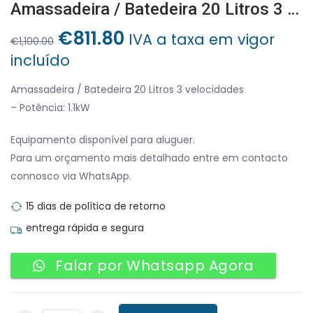
Amassadeira / Batedeira 20 Litros 3 Velocidades
O
O
€
811.80
IVA a taxa em vigor
€
1,100.00
preço
preço
incluído
original
atual
era:
é:
Amassadeira / Batedeira 20 Litros 3 velocidades
€1,100.00.
€811.80.
– Potência: 1.1kW
Equipamento disponível para aluguer.
Para um orçamento mais detalhado entre em contacto
connosco via WhatsApp.
15 dias de política de retorno
entrega rápida e segura
Falar por Whatsapp Agora