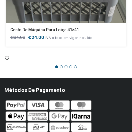
Cesto De Máquina Para Loiça 41×41
O
O
€
34.00
€
24.00
IVA a taxa em vigor incluído
preço
preço
original
atual
era:
é:
€34.00.
€24.00.
Métodos De Pagamento