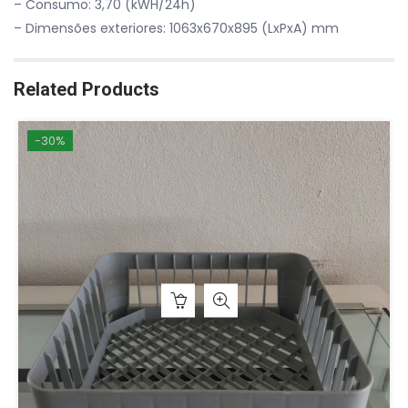
– Consumo: 3,70 (kWH/24h)
– Dimensões exteriores: 1063x670x895 (LxPxA) mm
Related Products
-30%