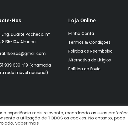
acte-Nos
Loja Online
Minha Conta
. Eng. Duarte Pacheco, nº
, 8135-104 Almancil
Termos & Condições
Política de Reembolso
ral.nkoisas@gmail.com
Alternativa de Litígios
51 939 639 419 (chamada
Política de Envio
ra rede móvel nacional)
r a experiência mais relevante, recordando as suas preferên
 Design by: Pombaldata
 consente a utilização de TODOS os cookies. No entanto, pode
trolado.
PROMOÇÕES Válido de 1 de Agosto a 31 de Agosto de 2026.
Saber mais
Ignora