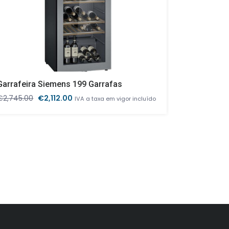
Garrafeira Siemens 199 Garrafas
O
O
€
2,745.00
€
2,112.00
€
2,834.00
IVA a taxa em vigor incluído
preço
preço
original
atual
era:
é:
€2,745.00.
€2,112.00.