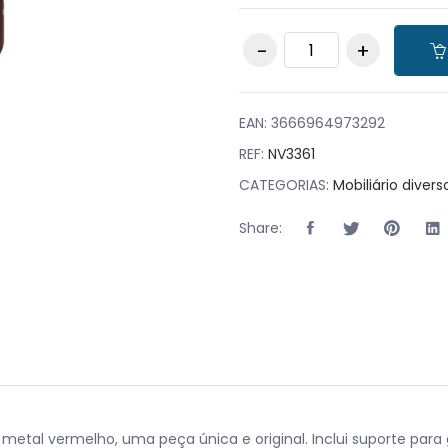
Armário de Bar Cold
Cola quantity
EAN:
3666964973292
REF:
NV3361
CATEGORIAS:
Mobiliário divers
Share:
metal vermelho, uma peça única e original. Inclui suporte para 