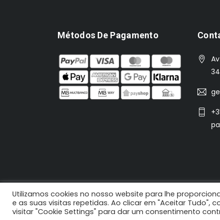
Métodos De Pagamento
Cont
Av
34
ge
+3
pa
Utilizamos cookies no nosso website para lhe proporciona
2021 N'Koisas © Todos os direitos reservados |
e as suas visitas repetidas. Ao clicar em "Aceitar Tudo",
visitar "Cookie Settings" para dar um consentimento con