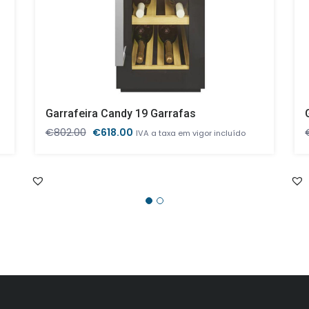
Garrafeira Candy 19 Garrafas
O
O
€
802.00
€
618.00
IVA a taxa em vigor incluído
preço
preço
original
atual
era:
é:
€802.00.
€618.00.