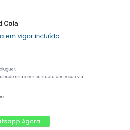
d Cola
xa em vigor incluído
aluguer.
alhado entre em contacto connosco via
no
atsapp Agora