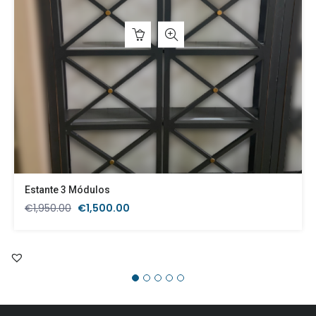
Estante 3 Módulos
O
O
€
1,950.00
€
1,500.00
preço
preço
original
atual
era:
é:
€1,950.00.
€1,500.00.