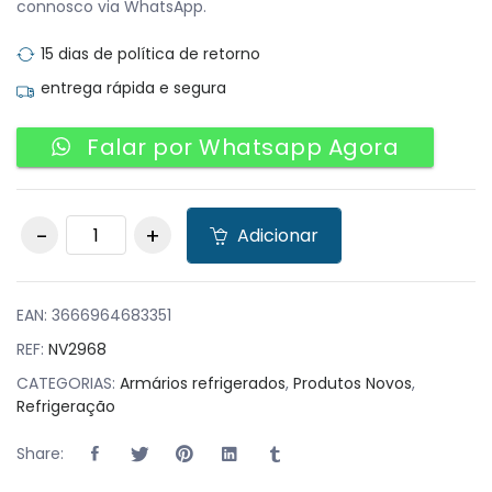
connosco via WhatsApp.
15 dias de política de retorno
entrega rápida e segura
Falar por Whatsapp Agora
Arrefecedor /
Adicionar
Botelheiro de
Garrafas Horizontal
Branco 387L
820x1280x670mm
EAN:
3666964683351
quantity
REF:
NV2968
CATEGORIAS:
Armários refrigerados
,
Produtos Novos
,
Refrigeração
Share: