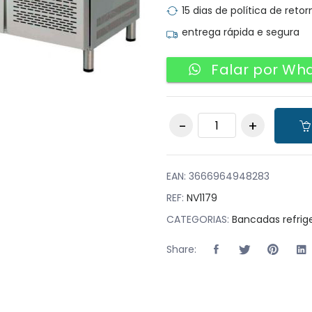
15 dias de política de retor
entrega rápida e segura
Falar por Wh
Bancada
Refrigerada quantity
EAN:
3666964948283
REF:
NV1179
CATEGORIAS:
Bancadas refrig
Share: