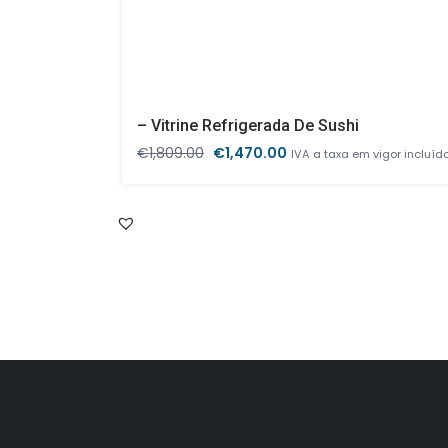
– Vitrine Refrigerada De Sushi
O
O
€
1,809.00
€
1,470.00
IVA a taxa em vigor incluíd
preço
preço
original
atual
era:
é:
€1,809.00.
€1,470.00.