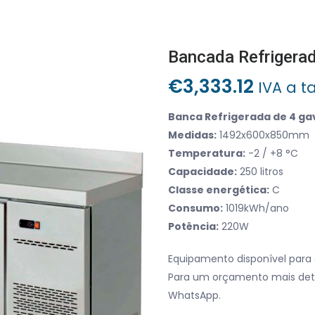
Bancada Refrigera
€
3,333.12
IVA a t
Banca Refrigerada de 4 ga
Medidas:
1492x600x850mm
Temperatura:
-2 / +8 °C
Capacidade:
250 litros
Classe energética:
C
Consumo:
1019kWh/ano
Potência:
220W
Equipamento disponível para 
Para um orçamento mais det
WhatsApp.