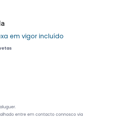
da
axa em vigor incluído
vetas
aluguer.
alhado entre em contacto connosco via