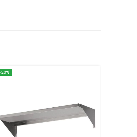
-23%
-24%