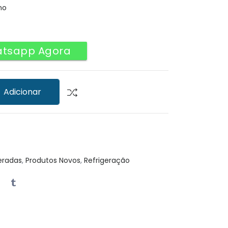
no
atsapp Agora
Adicionar
eradas
,
Produtos Novos
,
Refrigeração