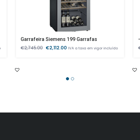
Garrafeira Siemens 199 Garrafas
O
O
€
2,745.00
€
2,112.00
o
IVA a taxa em vigor incluído
preço
preço
original
atual
era:
é:
€2,745.00.
€2,112.00.