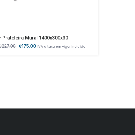
– Prateleira Mural 1400x300x30
– Pratele
O
O
O
€
227.00
€
175.00
€
195.00
€
IVA a taxa em vigor incluído
preço
preço
p
original
atual
or
era:
é:
er
€227.00.
€175.00.
€1