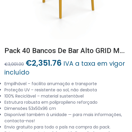
Pack 40 Bancos De Bar Alto GRID Mustarda
O
O
€
2,351.76
IVA a taxa em vigor
€
3,001.00
preço
preço
incluído
original
atual
era:
é:
Empilhável – facilita arrumação e transporte
Proteção UV – resistente ao sol, não desbota
€3,001.00.
€2,351.76.
100% Reciclável – material sustentável
Estrutura robusta em polipropileno reforçado
Dimensões 53x50x96 cm
Disponível também à unidade — para mais informações,
contacta-nos!
Envio gratuito para todo o país na compra do pack.