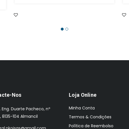
preço
preço
original
atual
era:
é:
€1,809.00.
€1,470.00.
acte-Nos
Loja Online
Minha Conta
. Eng. Duarte Pacheco, nº
, 8135-104 Almancil
Termos & Condições
Política de Reembolso
ral.nkoisas@gmail.com