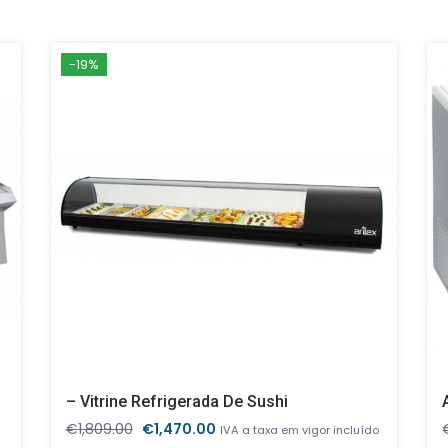
-19%
– Vitrine Refrigerada De Sushi
O
O
€
1,809.00
€
1,470.00
IVA a taxa em vigor incluído