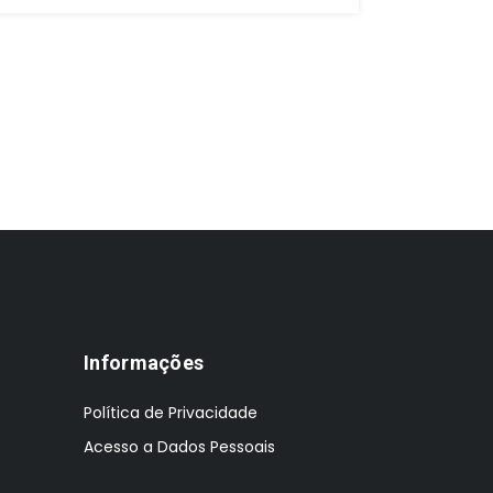
p
or
er
€1
Informações
Política de Privacidade
Acesso a Dados Pessoais