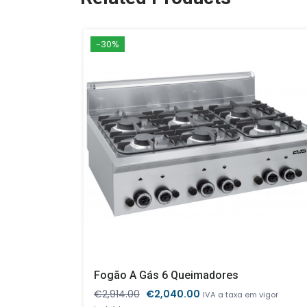
-30%
Fogão A Gás 6 Queimadores
O
O
€
2,914.00
€
2,040.00
IVA a taxa em vigor