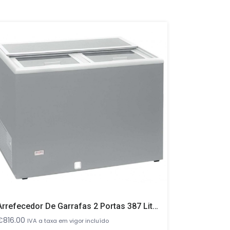
-24%
Arrefecedor De Garrafas 2 Portas 387 Litros
– Pratele
O
€
816.00
€
195.00
€
IVA a taxa em vigor incluído