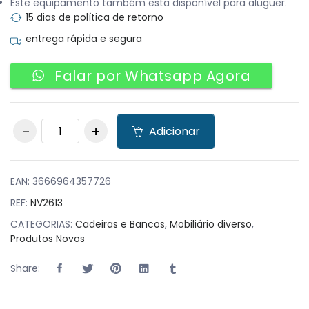
Este equipamento também está disponível para aluguer.
15 dias de política de retorno
entrega rápida e segura
Falar por Whatsapp Agora
Pack 50 Cadeiras
Adicionar
AIRE com braços
Azeitona quantity
EAN:
3666964357726
REF:
NV2613
CATEGORIAS:
Cadeiras e Bancos
,
Mobiliário diverso
,
Produtos Novos
Share: