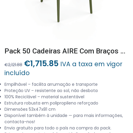
Pack 50 Cadeiras AIRE Com Braços Azeitona
O
O
€
1,715.85
IVA a taxa em vigor
€
2,121.88
preço
preço
incluído
original
atual
era:
é:
Empilhável – facilita arrumação e transporte
Proteção UV – resistente ao sol, não desbota
€2,121.88.
€1,715.85.
100% Reciclável – material sustentável
Estrutura robusta em polipropileno reforçado
Dimensões 53x47x81 cm
Disponível também à unidade — para mais informações,
contacta-nos!
Envio gratuito para todo o país na compra do pack.