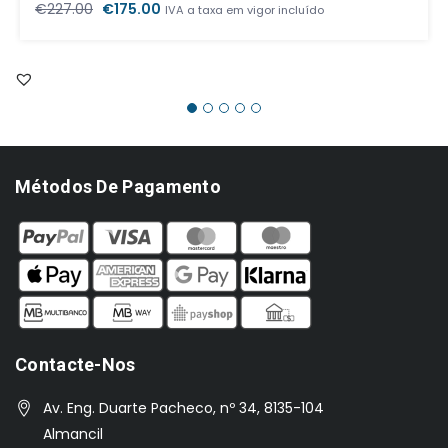
O
O
€
227.00
€
175.00
IVA a taxa em vigor incluído
preço
preço
original
atual
era:
é:
€227.00.
€175.00.
Métodos De Pagamento
Contacte-Nos
Av. Eng. Duarte Pacheco, nº 34, 8135-104
Almancil