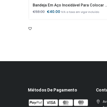
Bandeja Em Aço Inoxidável Para Colocar 6 GN1/3 
O
O
€
58.00
€
40.00
IVA a taxa em vigor incluído
preço
preço
original
atual
era:
é:
€58.00.
€40.00.
Métodos De Pagamento
Cont
Av