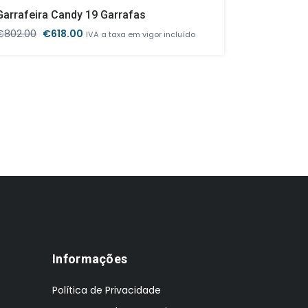
Garrafeira Candy 19 Garrafas
O
O
€
802.00
€
618.00
€
1,376.15
IVA a taxa em vigor incluído
IV
preço
preço
original
atual
era:
é:
€802.00.
€618.00.
Informações
Política de Privacidade