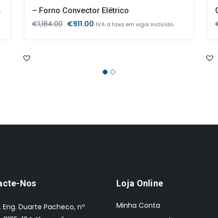
Banho Maria
– Forno Convector Elétrico
O
O
€
1,184.00
€
911.00
IVA a taxa em vigor incluído
preço
preço
original
atual
era:
é:
€1,184.00.
€911.00.
acte-Nos
Loja Online
Minha Conta
. Eng. Duarte Pacheco, nº