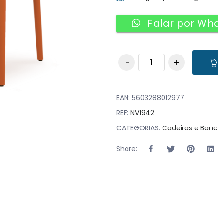
Falar por Wh
Pack 16 Cadeiras
Aveiro Laranja
quantity
EAN:
5603288012977
REF:
NV1942
CATEGORIAS:
Cadeiras e Banc
Share: