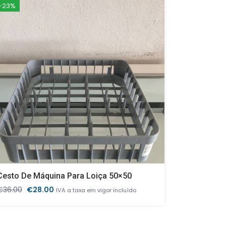
-23%
-32%
Cesto De Máquina Para Loiça 50×50
O
O
O
€
36.00
€
28.00
€
58.00
€
IVA a taxa em vigor incluído
preço
preço
pr
original
atual
ori
era:
é:
er