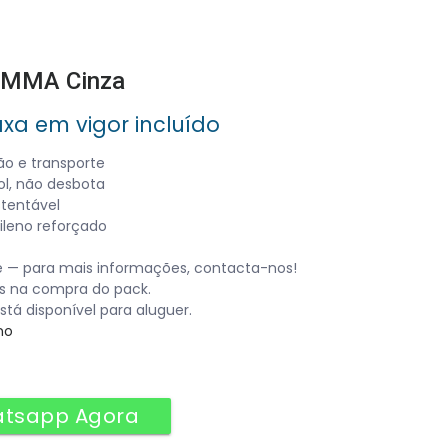
 EMMA Cinza
axa em vigor incluído
ão e transporte
ol, não desbota
stentável
ileno reforçado
 — para mais informações, contacta-nos!
ís na compra do pack.
á disponível para aluguer.
no
atsapp Agora