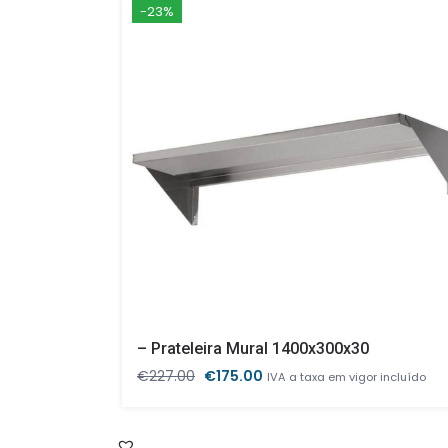
-23%
– Prateleira Mural 1400x300x30
O
O
€
227.00
€
175.00
IVA a taxa em vigor incluído
preço
preço
original
atual
era:
é: