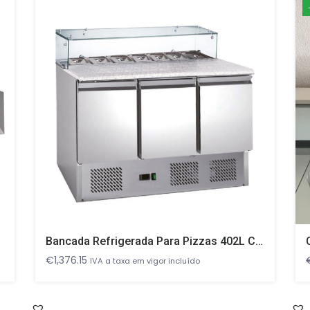
Bancada Refrigerada Para Pizzas 402L Com 3 Portas 1365x700x1075mm
€
1,376.15
IVA a taxa em vigor incluído