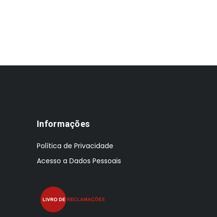
€36.00.
€28.00.
€5
Informações
Política de Privacidade
Acesso a Dados Pessoais