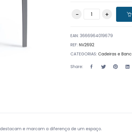
Pack 40 Cadeiras
EMMA Cinza
quantity
EAN:
3666964019679
REF:
NV2692
CATEGORIAS:
Cadeiras e Banc
Share:
se destacam e marcam a diferença de um espaço.