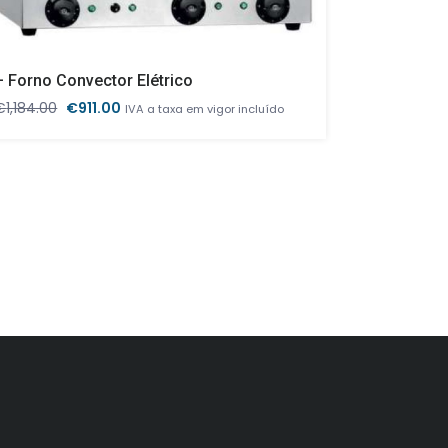
– Forno Convector Elétrico
O
O
€
1,184.00
€
911.00
€
1,376.15
IVA a taxa em vigor incluído
IV
preço
preço
original
atual
era:
é:
€1,184.00.
€911.00.