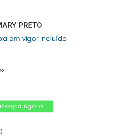
 MARY PRETO
axa em vigor incluído
no
atsapp Agora