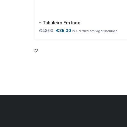
– Tabuleiro Em Inox
O
O
€
43.00
€
35.00
IVA a taxa em vigor incluído
preço
preço
original
atual
era:
é:
€43.00.
€35.00.