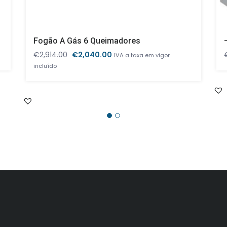
Fogão A Gás 6 Queimadores
O
O
€
2,914.00
€
2,040.00
IVA a taxa em vigor
preço
preço
incluído
original
atual
era:
é:
€2,914.00.
€2,040.00.