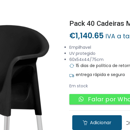
Pack 40 Cadeiras
€
1,140.65
IVA a t
Empilhavel
UV protegido
60x54x44/75cm
15 dias de política de retor
entrega rápida e segura
Em stock
Falar por Wh
Adicionar