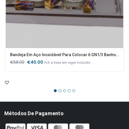
Bandeja Em Aço Inoxidável Para Colocar 6 GN1/3 Banho Maria
O
O
€
58.00
€
40.00
IVA a taxa em vigor incluído
preço
preço
original
atual
era:
é:
€58.00.
€40.00.
Métodos De Pagamento