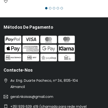
€998.00.
€767.00.
Métodos De Pagamento
Contacte-Nos
Av. Eng. Duarte Pacheco, nº 34, 8135-104
Almancil
geral.nkoisas@gmail.com
+351 939 639 419 (chamada para rede móvel