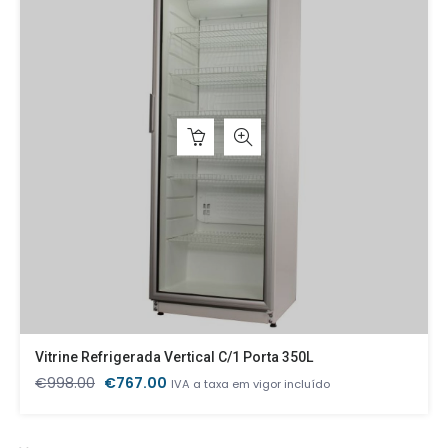
Vitrine Refrigerada Vertical C/1 Porta 350L
O
O
€
998.00
€
767.00
IVA a taxa em vigor incluído
preço
preço
original
atual
era:
é: