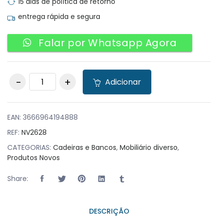
15 dias de política de retorno
entrega rápida e segura
Falar por Whatsapp Agora
Pack 50 Cadeiras
Adicionar
MOSK Bordeaux
quantity
EAN:
3666964194888
REF:
NV2628
CATEGORIAS:
Cadeiras e Bancos
,
Mobiliário diverso
,
Produtos Novos
Share:
DESCRIÇÃO