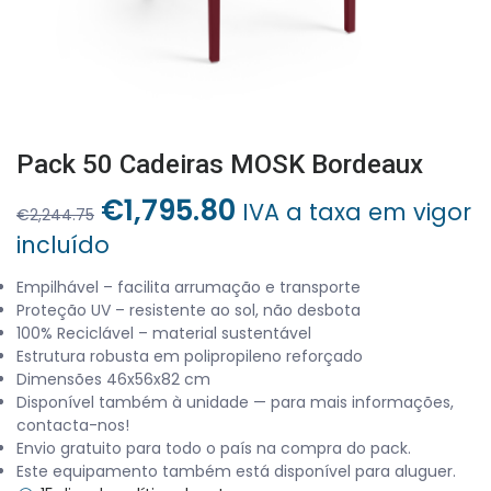
Pack 50 Cadeiras MOSK Bordeaux
O
O
€
1,795.80
IVA a taxa em vigor
€
2,244.75
preço
preço
incluído
original
atual
era:
é:
Empilhável – facilita arrumação e transporte
Proteção UV – resistente ao sol, não desbota
€2,244.75.
€1,795.80.
100% Reciclável – material sustentável
Estrutura robusta em polipropileno reforçado
Dimensões 46x56x82 cm
Disponível também à unidade — para mais informações,
contacta-nos!
Envio gratuito para todo o país na compra do pack.
Este equipamento também está disponível para aluguer.