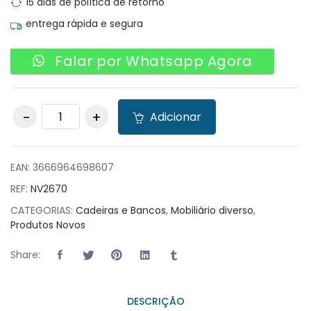
15 dias de política de retorno
entrega rápida e segura
Falar por Whatsapp Agora
Pack 40 Cadeiras
Adicionar
OBLONG Tijolo
quantity
EAN:
3666964698607
REF:
NV2670
CATEGORIAS:
Cadeiras e Bancos
,
Mobiliário diverso
,
Produtos Novos
Share:
DESCRIÇÃO