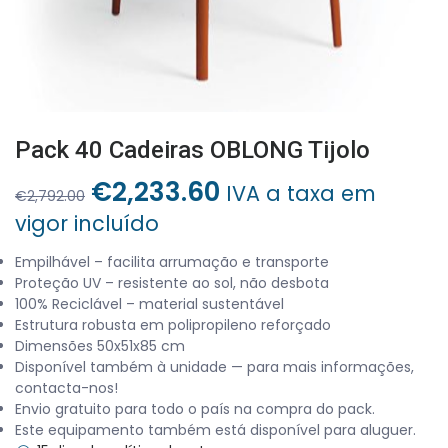
Pack 40 Cadeiras OBLONG Tijolo
O
O
€
2,233.60
IVA a taxa em
€
2,792.00
preço
preço
vigor incluído
original
atual
era:
é:
Empilhável – facilita arrumação e transporte
Proteção UV – resistente ao sol, não desbota
€2,792.00.
€2,233.60.
100% Reciclável – material sustentável
Estrutura robusta em polipropileno reforçado
Dimensões 50x51x85 cm
Disponível também à unidade — para mais informações,
contacta-nos!
Envio gratuito para todo o país na compra do pack.
Este equipamento também está disponível para aluguer.