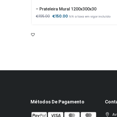
– Prateleira Mural 1200x300x30
O
O
€
195.00
€
150.00
IVA a taxa em vigor incluído
preço
preço
original
atual
era:
é:
€195.00.
€150.00.
Métodos De Pagamento
Cont
Av