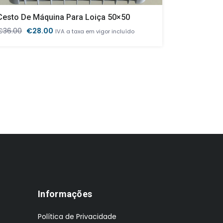
Cesto De Máquina Para Loiça 50×50
Garrafeir
O
O
€
36.00
€
28.00
€
2,745.00
IVA a taxa em vigor incluído
preço
preço
original
atual
era:
é:
€36.00.
€28.00.
Informações
Política de Privacidade