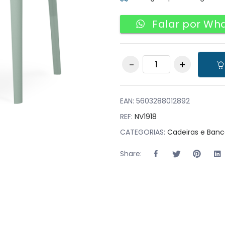
Falar por Wh
Pack 16 Cadeiras
STYLE Verde Jade
quantity
EAN:
5603288012892
REF:
NV1918
CATEGORIAS:
Cadeiras e Banc
Share: