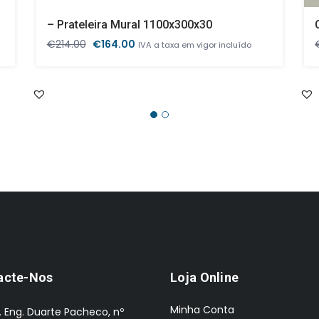
– Prateleira Mural 1100x300x30
O
O
€
214.00
€
164.00
IVA a taxa em vigor incluído
preço
preço
original
atual
era:
é:
€214.00.
€164.00.
acte-Nos
Loja Online
Minha Conta
. Eng. Duarte Pacheco, nº