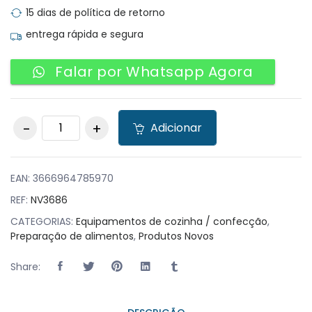
15 dias de política de retorno
entrega rápida e segura
Falar por Whatsapp Agora
Camada de Panela
Adicionar
a Vapor com
Tampa Ø16.5cm em
Aço Inoxidável
quantity
EAN:
3666964785970
REF:
NV3686
CATEGORIAS:
Equipamentos de cozinha / confecção
,
Preparação de alimentos
,
Produtos Novos
Share: