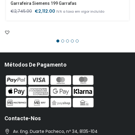
Garrafeira Siemens 199 Garrafas
O
O
€
2,745.00
€
2,112.00
IVA a taxa em vigor incluído
preço
preço
original
atual
era:
é:
€2,745.00.
€2,112.00.
Métodos De Pagamento
Contacte-Nos
Av. Eng. Duarte Pacheco, nº 34, 8135-104