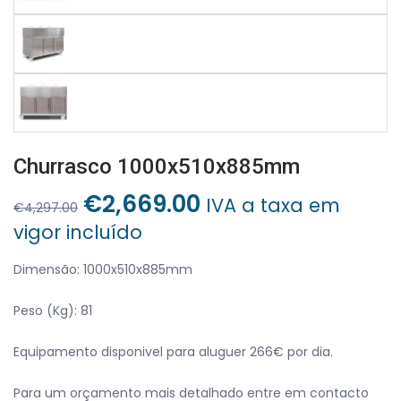
Churrasco 1000x510x885mm
O
O
€
2,669.00
IVA a taxa em
€
4,297.00
preço
preço
vigor incluído
original
atual
era:
é:
Dimensão: 1000x510x885mm
€4,297.00.
€2,669.00.
Peso (Kg): 81
Equipamento disponivel para aluguer 266€ por dia.
Para um orçamento mais detalhado entre em contacto