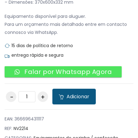
– Dimensões: 370x600x332 mm
Equipamento disponível para aluguer.
Para um orçamento mais detalhado entre em contacto
connosco via WhatsApp.
15 dias de política de retorno
entrega rápida e segura
Falar por Whatsapp Agora
Churrasqueira A Gás
Adicionar
De Pedra Vulcânica
com Grelha De Aço
Inoxidável Ajustável
Em 3 Alturas
EAN:
3666964311117
quantity
REF:
NV2214