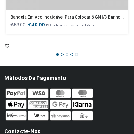
Bandeja Em Aço Inoxidável Para Colocar 6 GN1/3 Banho Maria
O
O
€
58.00
€
40.00
IVA a taxa em vigor incluído
preço
preço
original
atual
era:
é:
€58.00.
€40.00.
Métodos De Pagamento
Contacte-Nos