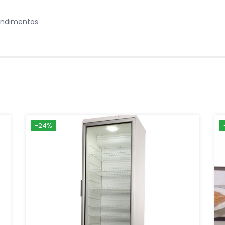
condimentos.
-24%