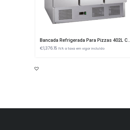
Bancada Refrigerada Para Pizzas 402L Com 3 Port
€
1,376.15
IVA a taxa em vigor incluído