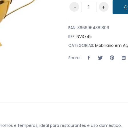
Conjunto 2
Molheiras Douradas
85g em Aço
Inoxidável quantity
EAN:
3666964381806
REF:
NV3745
CATEGORIAS:
Mobiliário em Aç
Share:
 molhos e temperos, ideal para restaurantes e uso doméstico.