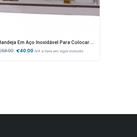
Bandeja Em Aço Inoxidável Para Colocar 6 GN1/3 Banho Maria
O
O
O
€
58.00
€
40.00
€
38.00
€
IVA a taxa em vigor incluído
preço
preço
pr
original
atual
ori
era:
é:
er
€58.00.
€40.00.
€3