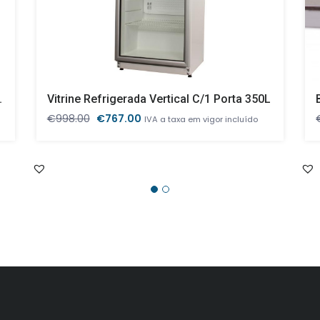
as 1365x700x1075mm
Vitrine Refrigerada Vertical C/1 Porta 350L
O
O
€
998.00
€
767.00
IVA a taxa em vigor incluído
preço
preço
original
atual
era:
é:
€998.00.
€767.00.