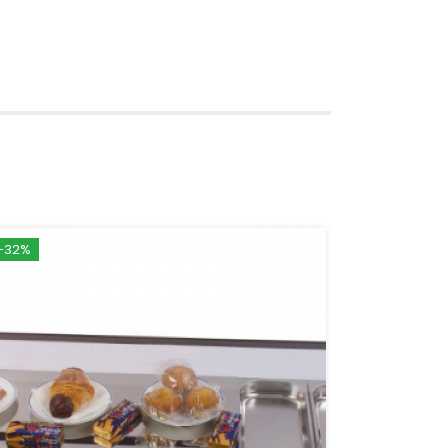
-32%
-29%