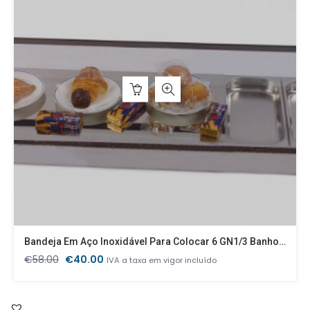
Bandeja Em Aço Inoxidável Para Colocar 6 GN1/3 Banho Maria
O
O
€
58.00
€
40.00
IVA a taxa em vigor incluído
preço
preço
original
atual
era:
é: