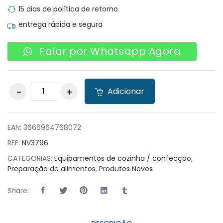
15 dias de política de retorno
entrega rápida e segura
Falar por Whatsapp Agora
Conjunto de 4
Adicionar
Facas de Legumes e
de Corte e de Chef
e Cutelo Japonesas
Profissionais
EAN:
3666964768072
quantity
REF:
NV3796
CATEGORIAS:
Equipamentos de cozinha / confecção
,
Preparação de alimentos
,
Produtos Novos
Share: