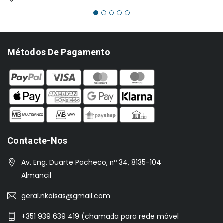
€58.00.
€40.00.
Métodos De Pagamento
Contacte-Nos
Av. Eng. Duarte Pacheco, nº 34, 8135-104
Almancil
geral.nkoisas@gmail.com
+351 939 639 419 (chamada para rede móvel