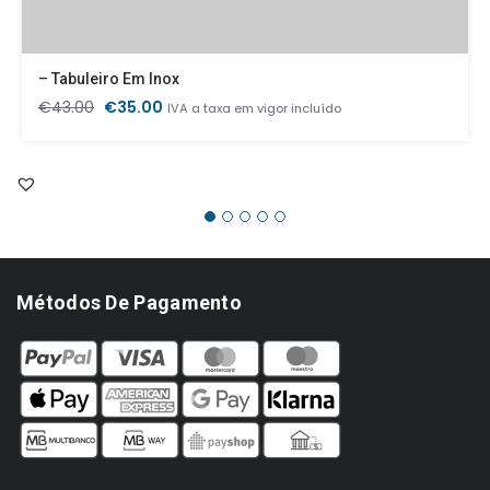
– Tabuleiro Em Inox
O
O
€
43.00
€
35.00
IVA a taxa em vigor incluído
preço
preço
original
atual
era:
é:
€43.00.
€35.00.
Métodos De Pagamento