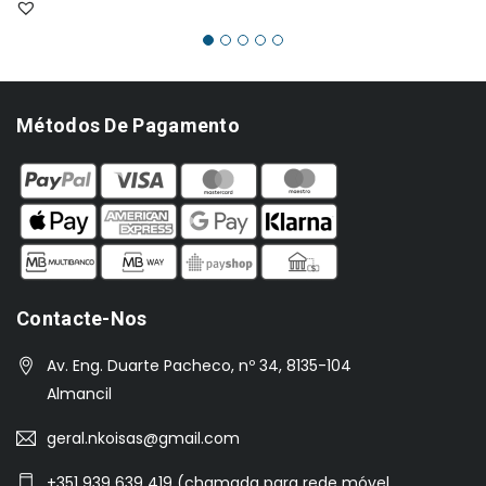
€3,500.00.
€3,150.00.
Métodos De Pagamento
Contacte-Nos
Av. Eng. Duarte Pacheco, nº 34, 8135-104
Almancil
geral.nkoisas@gmail.com
+351 939 639 419 (chamada para rede móvel