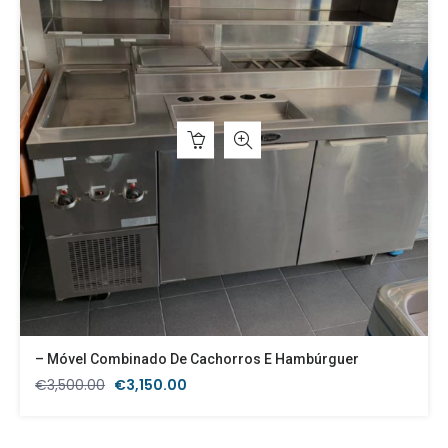
– Móvel Combinado De Cachorros E Hambúrguer
O
O
€
3,500.00
€
3,150.00
preço
preço
original
atual
era:
é: