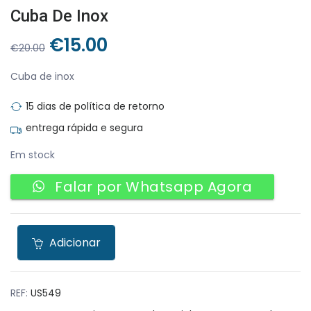
Cuba De Inox
O
O
€
15.00
€
20.00
preço
preço
original
atual
Cuba de inox
era:
é:
15 dias de política de retorno
€20.00.
€15.00.
entrega rápida e segura
Em stock
Falar por Whatsapp Agora
Adicionar
REF:
US549