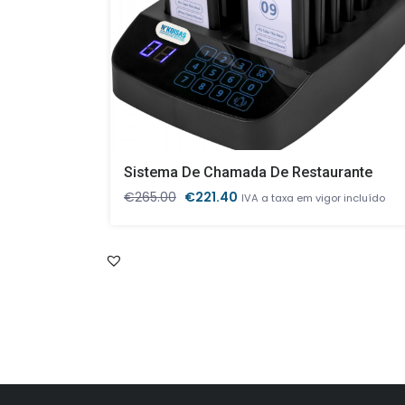
Sistema De Chamada De Restaurante
O
O
€
265.00
€
221.40
IVA a taxa em vigor incluído
preço
preço
original
atual
era:
é:
€265.00.
€221.40.