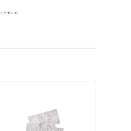
 natural.
-32%