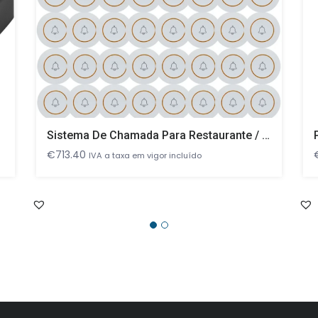
Sistema De Chamada Para Restaurante / Beeper / Pager, 32 Discos E 4 Relógios E 1 Ecrã Receptor
€
713.40
IVA a taxa em vigor incluído