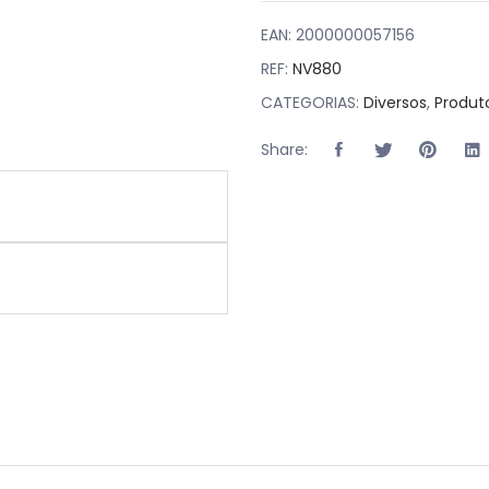
EAN:
2000000057156
REF:
NV880
CATEGORIAS:
Diversos
,
Produt
Share: