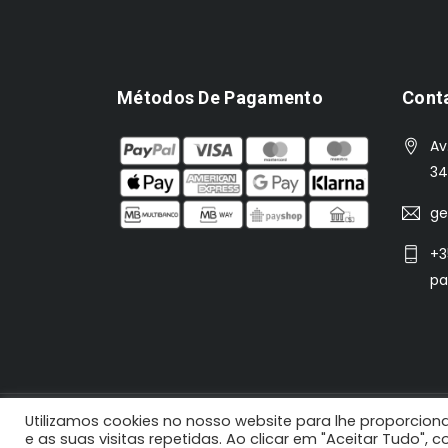
Métodos De Pagamento
Cont
Av
34
ge
+3
pa
Utilizamos cookies no nosso website para lhe proporciona
2021 N'Koisas © Todos os direitos reservados |
e as suas visitas repetidas. Ao clicar em "Aceitar Tudo",