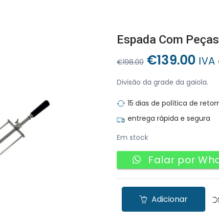
O
O
€
139.00
IVA
€
198.00
preço
pre
original
atu
Divisão da grade da gaiola.
era:
é:
15 dias de política de retor
€198.00.
€13
entrega rápida e segura
Em stock
Falar por Wh
Adicionar