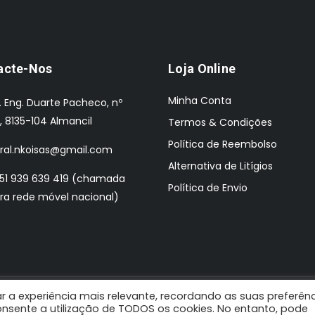
acte-Nos
Loja Online
Minha Conta
. Eng. Duarte Pacheco, nº
, 8135-104 Almancil
Termos & Condições
Política de Reembolso
ral.nkoisas@gmail.com
Alternativa de Litígios
51 939 639 419 (chamada
Política de Envio
ra rede móvel nacional)
r a experiência mais relevante, recordando as suas preferên
 Design by: Pombaldata
 consente a utilização de TODOS os cookies. No entanto, pode