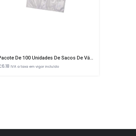
Pacote De 100 Unidades De Sacos De Vácuo Lisos Para Seladoras Bell 120×200
O
€
6.18
€
98.00
€
IVA a taxa em vigor incluído
pr
or
er
€9