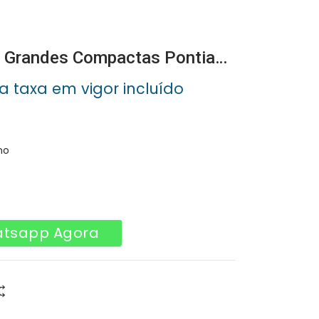
Espada Com Peças Grandes Compactas Pontiagudas
 a taxa em vigor incluído
ço
al
no
9.00.
atsapp Agora