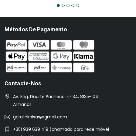
€320.00.
€290.00.
Métodos De Pagamento
Contacte-Nos
Av. Eng. Duarte Pacheco, nº 34, 8135-104
Almancil
geral.nkoisas@gmail.com
+351 939 639 419 (chamada para rede móvel