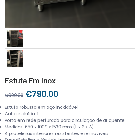
Estufa Em Inox
O
O
€
790.00
€
990.00
preço
preço
Estufa robusta em aço inoxidável
original
atual
Cuba incluída: 1
era:
é:
Porta em rede perfurada para circulação de ar quente
€990.00.
€790.00.
Medidas: 650 x 1009 x 1530 mm (L x P x A)
4 prateleiras interiores resistentes e removíveis
Superfície lisa e fácil de limpar