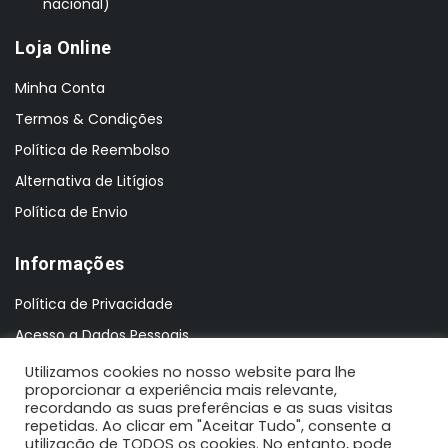
nacional)
Loja Online
Minha Conta
Termos & Condições
Política de Reembolso
Alternativa de Litígios
Política de Envio
Informações
Política de Privacidade
Acesso a Dados Pessoais
Utilizamos cookies no nosso website para lhe
proporcionar a experiência mais relevante,
recordando as suas preferências e as suas visitas
repetidas. Ao clicar em "Aceitar Tudo", consente a
utilização de TODOS os cookies. No entanto, pode