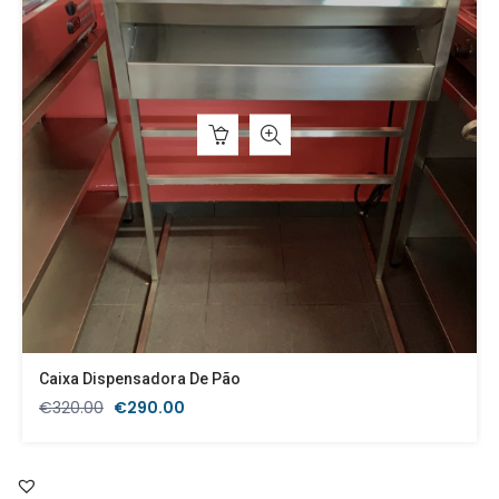
Caixa Dispensadora De Pão
O
O
€
320.00
€
290.00
preço
preço
original
atual
era:
é: