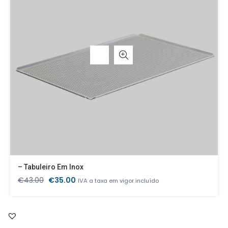
– Tabuleiro Em Inox
O
O
€
43.00
€
35.00
IVA a taxa em vigor incluído
preço
preço
original
atual
era:
é:
€43.00.
€35.00.