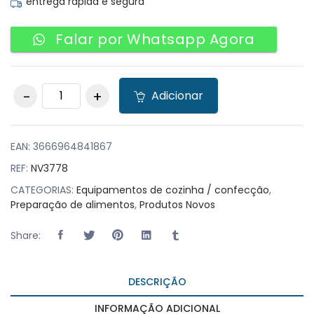
entrega rápida e segura
Falar por Whatsapp Agora
Faca de Desossar
Adicionar
Profissional com
Lâmina de 14.6cm
quantity
EAN:
3666964841867
REF:
NV3778
CATEGORIAS:
Equipamentos de cozinha / confecção
,
Preparação de alimentos
,
Produtos Novos
Share:
DESCRIÇÃO
INFORMAÇÃO ADICIONAL