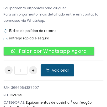
Equipamento disponível para aluguer.
Para um orçamento mais detalhado entre em contacto
connosco via WhatsApp.
15 dias de política de retorno
entrega rápida e segura
Falar por Whatsapp Agora
Fogão a gás Junex 4
Adicionar
queimadores e
Forno 2X8+4,5+3X6
KW quantity
EAN:
3666964387907
REF:
NV1769
CATEGORIAS:
Equipamentos de cozinha / confecção
,