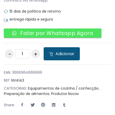
connosco via WhatsApp.
15 dias de política de retorno
entrega rápida e segura
Falar por Whatsapp Agora
Fonte de Chocolate
Adicionar
em Cascata com 5
Níveis Vermelha
230W quantity
EAN:
3666964666699
REF:
NV4143
CATEGORIAS:
Equipamentos de cozinha / confecção
,
Preparação de alimentos
,
Produtos Novos
Share: