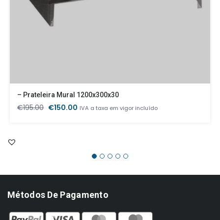
– Prateleira Mural 1200x300x30
O
O
€
195.00
€
150.00
IVA a taxa em vigor incluído
preço
preço
original
atual
era:
é:
€195.00.
€150.00.
Métodos De Pagamento