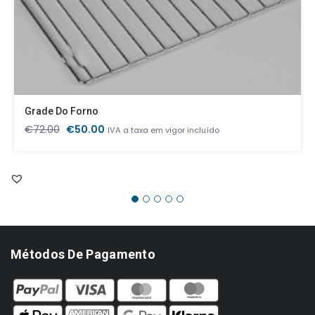
Grade Do Forno
O
O
€
72.00
€
50.00
IVA a taxa em vigor incluído
preço
preço
original
atual
era:
é:
€72.00.
€50.00.
Métodos De Pagamento