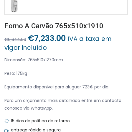
Forno A Carvão 765x510x1910
O
O
€
7,233.00
IVA a taxa em
€
9,644.00
preço
preço
vigor incluído
original
atual
era:
é:
Dimensão: 765x510x1270mm
€9,644.00.
€7,233.00.
Peso: 175kg
Equipamento disponivel para aluguer 723€ por dia.
Para um orçamento mais detalhado entre em contacto
conosco via WhatsApp.
15 dias de política de retorno
entrega rápida e segura