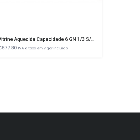
Vitrine Aquecida Capacidade 6 GN 1/3 S/luz
O
€
677.80
€
38.00
€
IVA a taxa em vigor incluído
pr
ori
er
€3