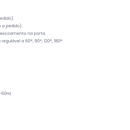
edido).
 a pedido).
 escoamento na porta.
gulável a 60°, 90°, 120°, 180°.
0-60Hz