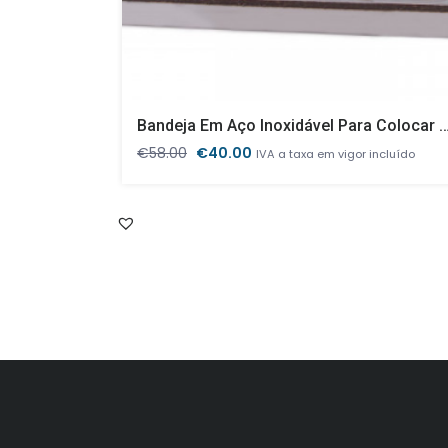
Bandeja Em Aço Inoxidável Para Colocar 6 GN1/3 
O
O
€
58.00
€
40.00
IVA a taxa em vigor incluído
preço
preço
original
atual
era:
é:
€58.00.
€40.00.