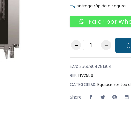
entrega rápida e segura
Falar por Wh
Forno de conveção
a gás 20 bandejas
GN1/1 quantity
EAN:
3666964281304
REF:
NV2556
CATEGORIAS:
Equipamentos d
Share: