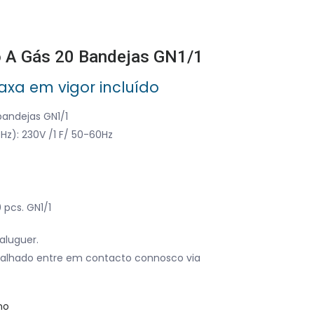
 A Gás 20 Bandejas GN1/1
taxa em vigor incluído
andejas GN1/1
Hz): 230V /1 F/ 50-60Hz
)
 pcs. GN1/1
aluguer.
alhado entre em contacto connosco via
no