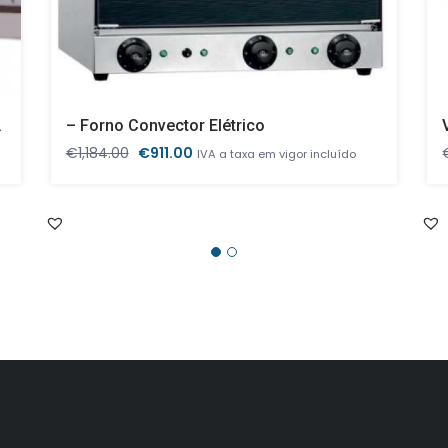
Banho Maria
– Forno Convector Elétrico
O
O
€
1,184.00
€
911.00
IVA a taxa em vigor incluído
preço
preço
original
atual
era:
é:
€1,184.00.
€911.00.